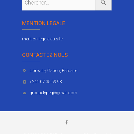
MENTION LEGALE
mention legale du site
CONTACTEZ NOUS
Libreville, Gabon, Estuaire
+241 07 35 59 93
groupelypeg@gmail.com
F
a