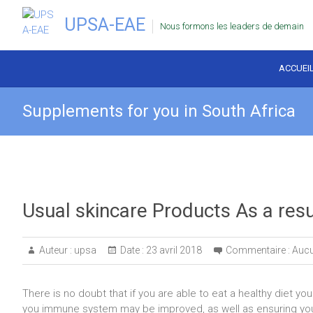
UPSA-EAE
Nous formons les leaders de demain
ACCUEI
Supplements for you in South Africa
Usual skincare Products As a resu
Auteur :
upsa
Date :
23 avril 2018
Commentaire :
Auc
There is no doubt that if you are able to eat a healthy diet you
you immune system may be improved, as well as ensuring you 