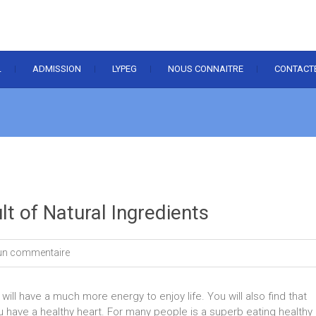
L
ADMISSION
LYPEG
NOUS CONNAITRE
CONTACT
lt of Natural Ingredients
un commentaire
 will have a much more energy to enjoy life. You will also find that
have a healthy heart. For many people is a superb eating healthy