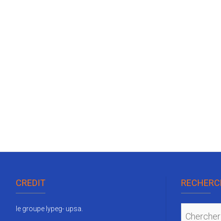
CREDIT
RECHERC
le groupe lypeg- upsa.